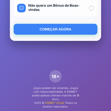
Não quero um Bônus de Boas-
💥
vindas
COMEÇAR AGORA
18+
Jogos podem ser viciantes. Jogue
com responsabilidade. A 939BET
aceita apenas clientes maiores de 18
anos.
2025 ©
939BET oficial
Todos os
direitos reservados.