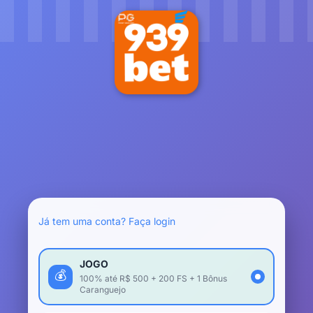
Já tem uma conta? Faça login
JOGO
💰
100% até R$ 500 + 200 FS + 1 Bônus
Caranguejo